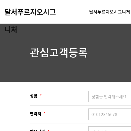
달서푸르지오시그
달서푸르지오시그니처
니처
관심고객등록
성함
*
연락처
*