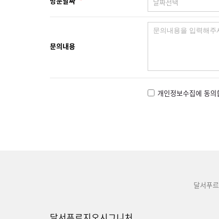
방문날짜
*
문의내용
개인정보수집에 동의
달서푸르
달서푸르지오시그니처